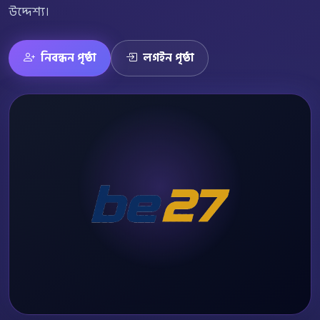
উদ্দেশ্য।
নিবন্ধন পৃষ্ঠা
লগইন পৃষ্ঠা