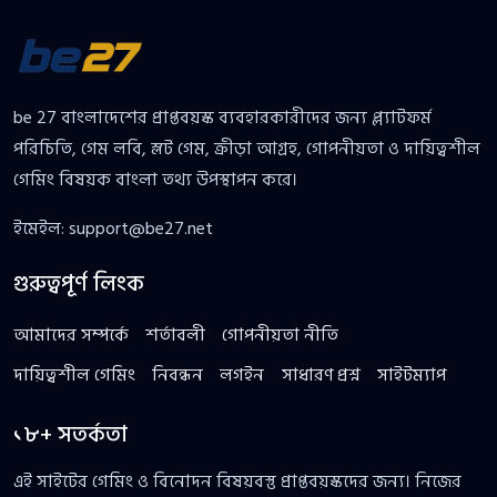
be 27 বাংলাদেশের প্রাপ্তবয়স্ক ব্যবহারকারীদের জন্য প্ল্যাটফর্ম
পরিচিতি, গেম লবি, স্লট গেম, ক্রীড়া আগ্রহ, গোপনীয়তা ও দায়িত্বশীল
গেমিং বিষয়ক বাংলা তথ্য উপস্থাপন করে।
ইমেইল:
support@be27.net
গুরুত্বপূর্ণ লিংক
আমাদের সম্পর্কে
শর্তাবলী
গোপনীয়তা নীতি
দায়িত্বশীল গেমিং
নিবন্ধন
লগইন
সাধারণ প্রশ্ন
সাইটম্যাপ
১৮+ সতর্কতা
এই সাইটের গেমিং ও বিনোদন বিষয়বস্তু প্রাপ্তবয়স্কদের জন্য। নিজের