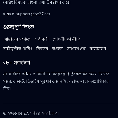
গেমিং বিষয়ক বাংলা তথ্য উপস্থাপন করে।
ইমেইল:
support@be27.net
গুরুত্বপূর্ণ লিংক
আমাদের সম্পর্কে
শর্তাবলী
গোপনীয়তা নীতি
দায়িত্বশীল গেমিং
নিবন্ধন
লগইন
সাধারণ প্রশ্ন
সাইটম্যাপ
১৮+ সতর্কতা
এই সাইটের গেমিং ও বিনোদন বিষয়বস্তু প্রাপ্তবয়স্কদের জন্য। নিজের
সময়, বাজেট, ডিভাইস সুরক্ষা ও মানসিক স্বাচ্ছন্দ্যকে অগ্রাধিকার
দিন।
© ২০২৬ be 27. সর্বস্বত্ব সংরক্ষিত।