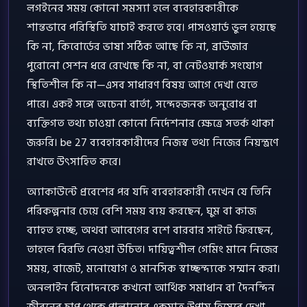
লগইনের সময় কোনো সমস্যা হলে ব্যবহারকারীকে
শান্তভাবে পরিস্থিতি যাচাই করতে হবে। পাসওয়ার্ড ভুল হয়েছে
কি না, কিবোর্ডের ভাষা সঠিক আছে কি না, ব্রাউজার
পুরোনো সেশন ধরে রেখেছে কি না, বা নেটওয়ার্ক সংযোগ
স্থিতিশীল কি না—এসব সাধারণ বিষয় আগে দেখা যেতে
পারে। একই সঙ্গে অচেনা বার্তা, সন্দেহজনক অনুরোধ বা
ব্যক্তিগত তথ্য চাওয়া কোনো নির্দেশনার ক্ষেত্রে সতর্ক থাকা
জরুরি। be 27 ব্যবহারকারীদের নিজস্ব তথ্য নিজের নিয়ন্ত্রণে
রাখতে উৎসাহিত করে।
অ্যাকাউন্টে প্রবেশের পর যদি ব্যবহারকারী দেখেন যে তিনি
পরিকল্পনার চেয়ে বেশি সময় ব্যয় করছেন, ঘুম বা কাজ
ব্যাহত হচ্ছে, অথবা আবেগের বশে বারবার সাইটে ফিরছেন,
তাহলে বিরতি নেওয়া উচিত। দায়িত্বশীল গেমিং মানে নিজের
সময়, বাজেট, মনোযোগ ও মানসিক স্বাচ্ছন্দ্যকে সম্মান করা।
অনলাইন বিনোদনকে কখনো আর্থিক সমাধান বা দৈনন্দিন
জীবনের চাপ থেকে পালানোর একমাত্র উপায় হিসেবে দেখা