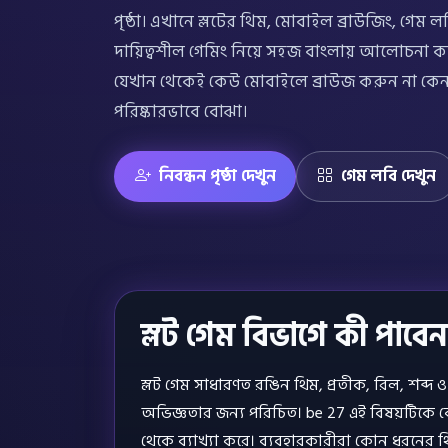
পৃষ্ঠা। এখানে স্লটের থিম, মোবাইল ব্রাউজিং, গেম
দায়িত্বশীল গেমিং নিয়ে সহজ বাংলায় আলোচনা করা
যেখান থেকেই কেউ মোবাইলে ব্রাউজ করুন না কেন
পরিষ্কারভাবে বোঝা।
নিবন্ধন পৃষ্ঠা দেখুন
গেম লবি দেখুন
স্লট গেম বিভাগে কী পাবেন
স্লট গেম সাধারণত রঙিন থিম, প্রতীক, রিল, শব্দ ও 
অভিজ্ঞতার জন্য পরিচিত। be 27 এই বিষয়টিকে 
থেকে ব্যাখ্যা করে। ব্যবহারকারীরা কোন ধরনের 